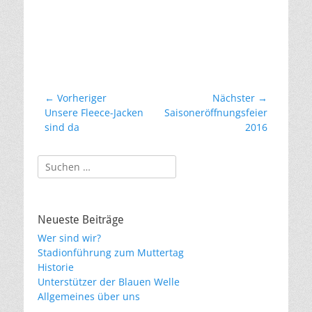
Beitragsnavigation
← Vorheriger
Nächster →
Vorheriger
Nächster
Unsere Fleece-Jacken
Saisoneröffnungsfeier
Beitrag:
Beitrag:
sind da
2016
Suchen
nach:
Neueste Beiträge
Wer sind wir?
Stadionführung zum Muttertag
Historie
Unterstützer der Blauen Welle
Allgemeines über uns